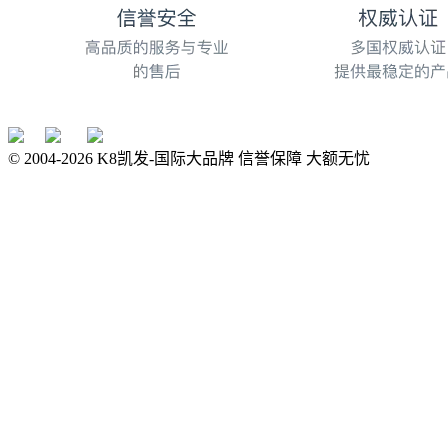
© 2004-
2026
K8凯发-国际大品牌 信誉保障 大额无忧