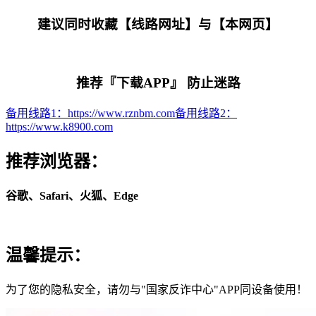
建议同时收藏【线路网址】与【本网页】
推荐『下载APP』 防止迷路
备用线路
1
：
https://www.rznbm.com
备用线路
2
：
https://www.k8900.com
推荐浏览器：
谷歌、Safari、火狐、Edge
温馨提示：
为了您的隐私安全，请勿与"国家反诈中心"APP同设备使用！