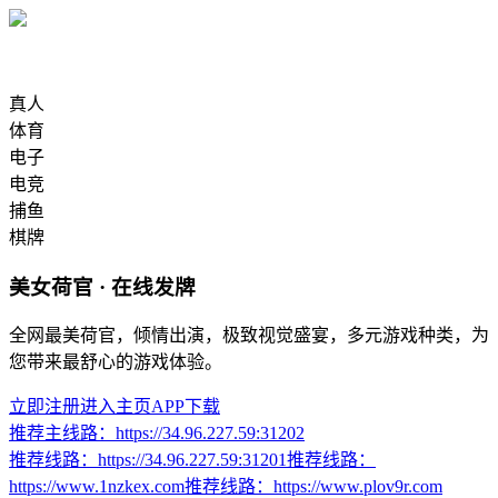
真人
体育
电子
电竞
捕鱼
棋牌
美女荷官 · 在线发牌
全网最美荷官，倾情出演，极致视觉盛宴，多元游戏种类，为
您带来最舒心的游戏体验。
立即注册
进入主页
APP下载
推荐主线路：
https://34.96.227.59:31202
推荐线路：
https://34.96.227.59:31201
推荐线路：
https://www.1nzkex.com
推荐线路：
https://www.plov9r.com